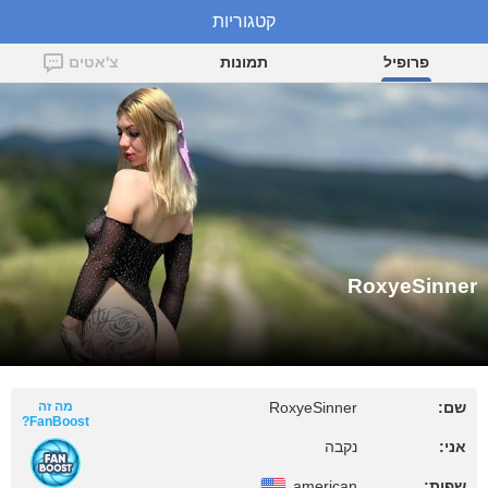
קטגוריות
RoxyeSinner
פרופיל
תמונות
צ'אטים
RoxyeSinner
שם:
RoxyeSinner
מה זה
FanBoost?
אני:
נקבה
שפות:
american