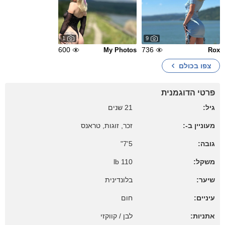
1
9
600
736
My Photos
Rox
צפו בכולם
פרטי הדוגמנית
גיל:
21 שנים
מעוניין ב-:
זכר, זוגות, טראנס
גובה:
5'7"
משקל:
110 lb
שיער:
בלונדינית
עיניים:
חום
אתניות:
לבן / קווקזי