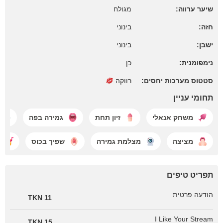
שיער ערווה:
מגולח
חזה:
בינוני
ישבן:
בינוני
נימפומנית:
כן
סטטוס מערכות יחסים:
רווקה
תחומי עניין
משחק אנאלי
זיון תחת
גמירה בפה
מציצה
מצלמת גמירה
שפיך בכוס
תפריט טיפים
הודעה פרטית
11 TKN
I Like Your Stream
15 TKN