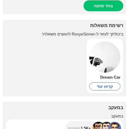
בחר מתנה
רשימת משאלות
ביכולתך לעזור ל-
RoxyeSinner
להגשים משאלה!
Dream Car
קראו עוד
במעקב
+1.5K
במעקב
+1.5K
מעקבים